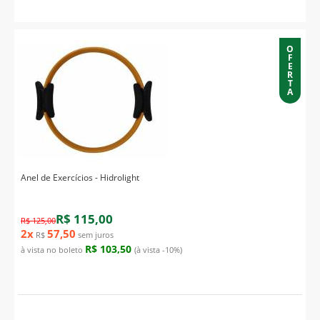
O
F
E
R
T
A
Anel de Exercícios - Hidrolight
R$ 115,00
R$ 125,00
2x
57,50
R$
sem juros
R$ 103,50
à vista no boleto
(à vista -10%)