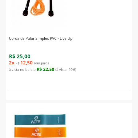
Corda de Pular Simples PVC - Live Up
R$ 25,00
2x
12,50
R$
sem juros
R$ 22,50
à vista no boleto
(à vista -10%)