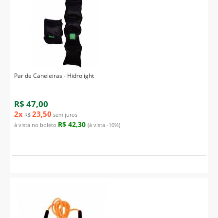
Par de Caneleiras - Hidrolight
R$ 47,00
2x
23,50
R$
sem juros
R$ 42,30
à vista no boleto
(à vista -10%)