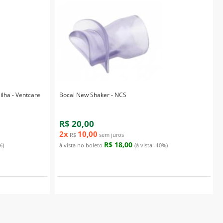
ilha - Ventcare
Bocal New Shaker - NCS
R$ 20,00
2x
10,00
R$
sem juros
R$ 18,00
%)
à vista no boleto
(à vista -10%)