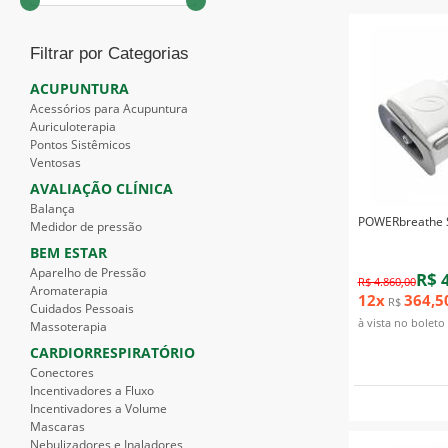
Filtrar por Categorias
ACUPUNTURA
Acessórios para Acupuntura
Auriculoterapia
Pontos Sistêmicos
Ventosas
AVALIAÇÃO CLÍNICA
Balança
POWERbreathe 
Medidor de pressão
BEM ESTAR
Aparelho de Pressão
R$ 
R$ 4.860,00
Aromaterapia
12x
364,5
R$
Cuidados Pessoais
à vista no boleto
Massoterapia
CARDIORRESPIRATÓRIO
Conectores
Incentivadores a Fluxo
Incentivadores a Volume
Mascaras
Nebulizadores e Inaladores