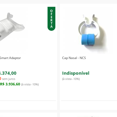
O
F
E
R
T
A
Smart Adaptor
Cap Nasal - NCS
4.374,00
Indisponível
0
sem juros
(à vista -10%)
R$ 3.936,60
(à vista -10%)