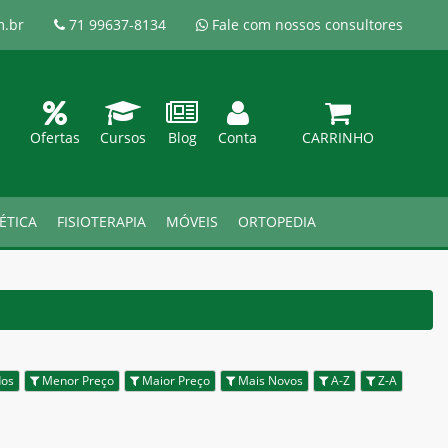
m.br
71 99637-8134
Fale com nossos consultores
Ofertas
Cursos
Blog
Conta
CARRINHO
ÉTICA
FISIOTERAPIA
MÓVEIS
ORTOPEDIA
dos
Menor Preço
Maior Preço
Mais Novos
A-Z
Z-A