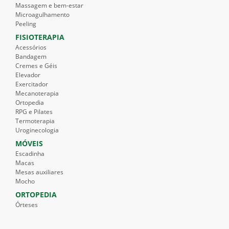
Massagem e bem-estar
Microagulhamento
Peeling
FISIOTERAPIA
Acessórios
Bandagem
Cremes e Géis
Elevador
Exercitador
Mecanoterapia
Ortopedia
RPG e Pilates
Termoterapia
Uroginecologia
MÓVEIS
Escadinha
Macas
Mesas auxiliares
Mocho
ORTOPEDIA
Órteses