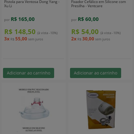
Pistola para Ventosa Dong Yang -
Fixador Cefálico em Silicone com
Xu Li
Presilha - Ventcare
R$ 165,00
R$ 60,00
por
por
R$ 148,50
R$ 54,00
(à vista -10%)
(à vista -10%)
3x
55,00
2x
30,00
R$
sem juros
R$
sem juros
Adicionar ao carrinho
Adicionar ao carrinho