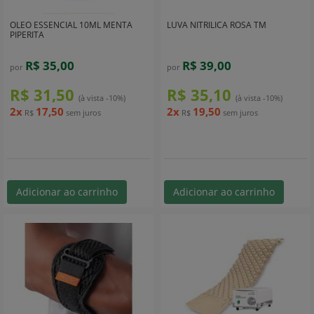
OLEO ESSENCIAL 10ML MENTA
LUVA NITRILICA ROSA TM
PIPERITA
R$ 35,00
R$ 39,00
por
por
R$ 31,50
R$ 35,10
(à vista -10%)
(à vista -10%)
2x
17,50
2x
19,50
R$
sem juros
R$
sem juros
Adicionar ao carrinho
Adicionar ao carrinho