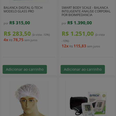
BALANCA DIGITAL G-TECH
SMART BODY SCALE - BALANCA
MODELO GLASS PRO
INTELIGENTE ANALISE CORPORAL
POR BIOIMPEDANCIA
R$ 315,00
R$ 1.390,00
por
por
R$ 283,50
R$ 1.251,00
(à vista -10%)
(à vista
4x
78,75
R$
sem juros
-10%)
12x
115,83
R$
sem juros
Adicionar ao carrinho
Adicionar ao carrinho