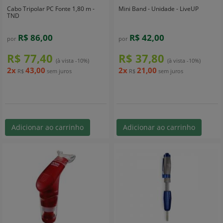
Cabo Tripolar PC Fonte 1,80 m -
Mini Band - Unidade - LiveUP
TND
R$ 86,00
R$ 42,00
por
por
R$ 77,40
R$ 37,80
(à vista -10%)
(à vista -10%)
2x
43,00
2x
21,00
R$
sem juros
R$
sem juros
Adicionar ao carrinho
Adicionar ao carrinho