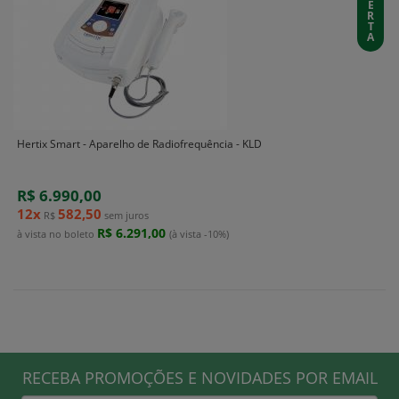
E
R
T
A
Hertix Smart - Aparelho de Radiofrequência - KLD
R$ 6.990,00
12x
582,50
R$
sem juros
R$ 6.291,00
à vista no boleto
(à vista -10%)
RECEBA PROMOÇÕES E NOVIDADES POR EMAIL