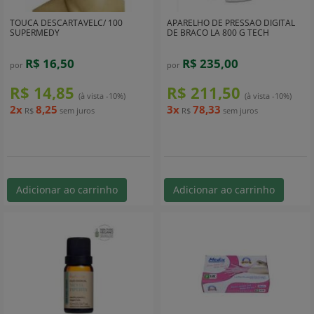
TOUCA DESCARTAVELC/ 100
APARELHO DE PRESSAO DIGITAL
SUPERMEDY
DE BRACO LA 800 G TECH
R$ 16,50
R$ 235,00
por
por
R$ 14,85
R$ 211,50
(à vista -10%)
(à vista -10%)
2x
8,25
3x
78,33
R$
sem juros
R$
sem juros
Adicionar ao carrinho
Adicionar ao carrinho