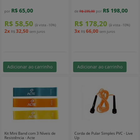
R$ 65,00
R$ 198,00
por
de
R$ 235,00
por
R$ 58,50
R$ 178,20
(à vista -10%)
(à vista -10%)
2x
32,50
3x
66,00
R$
sem juros
R$
sem juros
Adicionar ao carrinho
Adicionar ao carrinho
Kit Mini Band com 3 Níveis de
Corda de Pular Simples PVC - Live
Resistência - Acte
Up