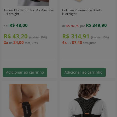
Tennis Elbow Comfort Air Ajustável
Colchão Pneumático Bivolt-
- Hidrolght
Hidrolight
R$ 48,00
R$ 349,90
por
de
R$ 389,90
por
R$ 43,20
R$ 314,91
(à vista -10%)
(à vista -10%)
2x
24,00
4x
87,48
R$
sem juros
R$
sem juros
Adicionar ao carrinho
Adicionar ao carrinho