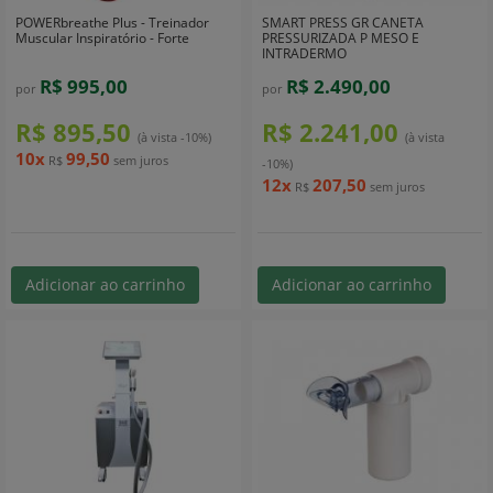
POWERbreathe Plus - Treinador
SMART PRESS GR CANETA
Muscular Inspiratório - Forte
PRESSURIZADA P MESO E
INTRADERMO
R$ 995,00
R$ 2.490,00
por
por
R$ 895,50
R$ 2.241,00
(à vista -10%)
(à vista
10x
99,50
R$
sem juros
-10%)
12x
207,50
R$
sem juros
Adicionar ao carrinho
Adicionar ao carrinho