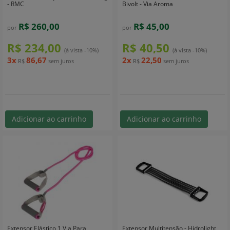
- RMC
Bivolt - Via Aroma
R$ 260,00
R$ 45,00
por
por
R$ 234,00
R$ 40,50
(à vista -10%)
(à vista -10%)
3x
86,67
2x
22,50
R$
sem juros
R$
sem juros
Adicionar ao carrinho
Adicionar ao carrinho
Extensor Elástico 1 Via Para
Extensor Multitensão - Hidrolight