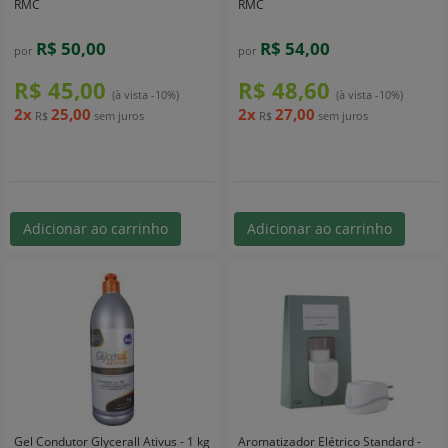
RMC
RMC
R$ 50,00
R$ 54,00
por
por
R$ 45,00
R$ 48,60
(à vista -10%)
(à vista -10%)
2x
25,00
2x
27,00
R$
sem juros
R$
sem juros
Adicionar ao carrinho
Adicionar ao carrinho
Gel Condutor Glycerall Ativus - 1 kg
Aromatizador Elétrico Standard -