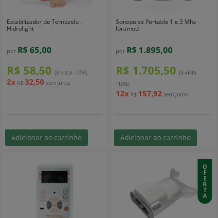
Estabilizador de Tornozelo -
Sonopulse Portable 1 e 3 Mhz -
Hidrolight
Ibramed
R$ 65,00
R$ 1.895,00
por
por
R$ 58,50
R$ 1.705,50
(à vista -10%)
(à vista
2x
32,50
R$
sem juros
-10%)
12x
157,92
R$
sem juros
Adicionar ao carrinho
Adicionar ao carrinho
O
F
E
R
T
A