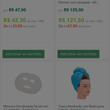
Dimmer sem Lâmpada - AG...
R$ 47,00
R$ 135,00
por
por
R$ 42,30
R$ 121,50
(à vista -10%)
(à vista -10%)
2x
23,50
2x
67,50
R$
sem juros
R$
sem juros
Adicionar ao carrinho
Adicionar ao carrinho
Máscara Desidratada Facial com
Touca Atoalhada com Botão para
12 unidades - Santa Clara
Cabelo - Santa Clara