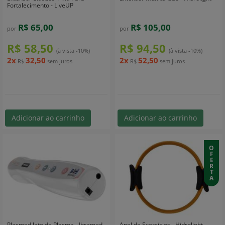
Fortalecimento - LiveUP
R$ 65,00
R$ 105,00
por
por
R$ 58,50
R$ 94,50
(à vista -10%)
(à vista -10%)
2x
32,50
2x
52,50
R$
sem juros
R$
sem juros
Adicionar ao carrinho
Adicionar ao carrinho
O
F
E
R
T
A
Plasmed Jato de Plasma - Ibramed
Anel de Exercícios - Hidrolight