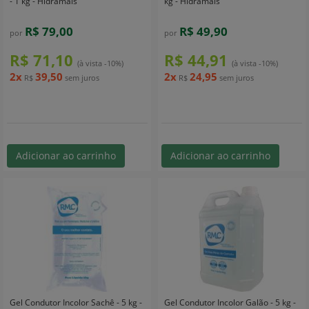
- 1 kg - Hidramais
kg - Hidramais
R$ 79,00
R$ 49,90
por
por
R$ 71,10
R$ 44,91
(à vista -10%)
(à vista -10%)
2x
39,50
2x
24,95
R$
sem juros
R$
sem juros
Adicionar ao carrinho
Adicionar ao carrinho
Gel Condutor Incolor Sachê - 5 kg -
Gel Condutor Incolor Galão - 5 kg -