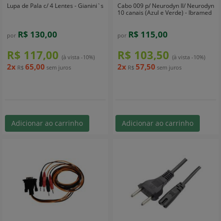
Lupa de Pala c/ 4 Lentes - Gianini`s
Cabo 009 p/ Neurodyn II/ Neurodyn
10 canais (Azul e Verde) - Ibramed
R$ 130,00
R$ 115,00
por
por
R$ 117,00
R$ 103,50
(à vista -10%)
(à vista -10%)
2x
65,00
2x
57,50
R$
sem juros
R$
sem juros
Adicionar ao carrinho
Adicionar ao carrinho