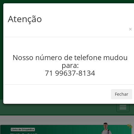
Atenção
×
Nosso número de telefone mudou
para:
71 99637-8134
Ofertas
Cursos
Blog
Conta
CARRINHO
Fechar
Toggl
navig