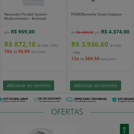
Neurodyn Portátil System -
POWERbreathe Smart Adaptor
Multicorrentes - Ibramed
R$ 969,00
R$ 4.374,00
por
de
R$ 4.860,00
por
R$ 872,10
R$ 3.936,60
(à vista -10%)
(à vista
10x
96,90
R$
sem juros
-10%)
12x
364,50
R$
sem juros
Adicionar ao carrinho
Adicionar ao carrinho
OFERTAS
O
F