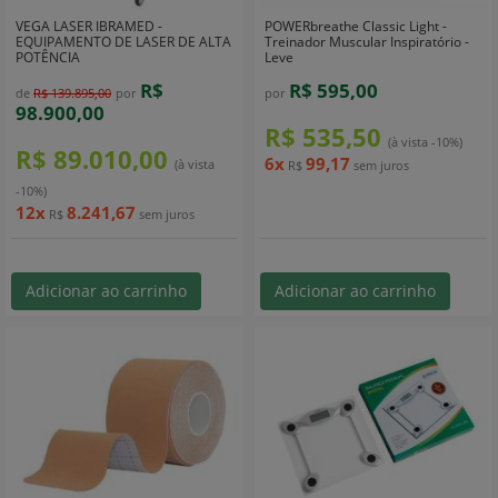
VEGA LASER IBRAMED -
POWERbreathe Classic Light -
EQUIPAMENTO DE LASER DE ALTA
Treinador Muscular Inspiratório -
POTÊNCIA
Leve
R$
R$ 595,00
de
R$ 139.895,00
por
por
98.900,00
R$ 535,50
(à vista -10%)
R$ 89.010,00
6x
99,17
(à vista
R$
sem juros
-10%)
12x
8.241,67
R$
sem juros
Adicionar ao carrinho
Adicionar ao carrinho