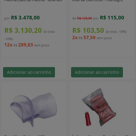
R$ 3.478,00
R$ 115,00
por
de
R$ 125,00
por
R$ 3.130,20
R$ 103,50
(à vista
(à vista -10%)
2x
57,50
R$
sem juros
-10%)
12x
289,83
R$
sem juros
Adicionar ao carrinho
Adicionar ao carrinho