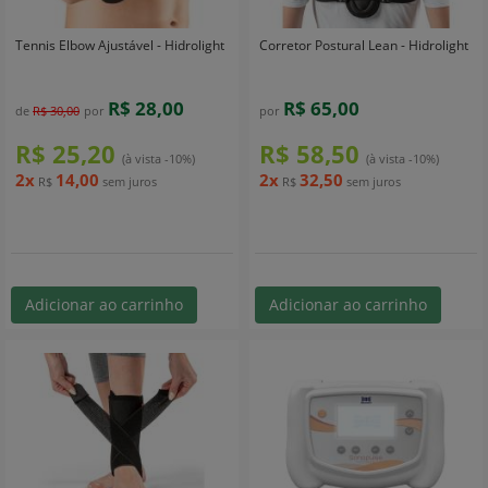
Tennis Elbow Ajustável - Hidrolight
Corretor Postural Lean - Hidrolight
R$ 28,00
R$ 65,00
de
R$ 30,00
por
por
R$ 25,20
R$ 58,50
(à vista -10%)
(à vista -10%)
2x
14,00
2x
32,50
R$
sem juros
R$
sem juros
Adicionar ao carrinho
Adicionar ao carrinho